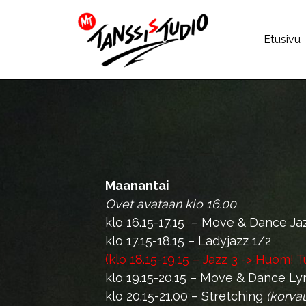
Siirry
sisältöön
Etusivu
Maanantai
Ovet avataan klo 16.00
klo 16.15-17.15 – Move & Dance Ja
klo 17.15-18.15 – Ladyjazz 1/2
(klo 18.15-19.15 – Jazz 3 -> Huom! T
klo 19.15-20.15 – Move & Dance Ly
klo 20.15-21.00 – Stretching
(korvau