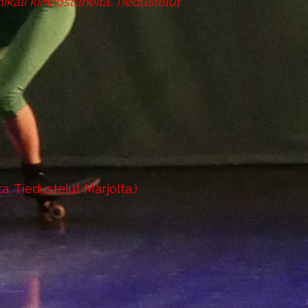
käli kiinnostuneita. Tiedustelut
a. Tiedustelut Marjolta.)