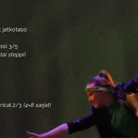
t jatkotaso
ssi 3/5
 tai steppi)
rical 2/3
(4×8 sarjat)