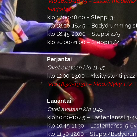
(klo 16.00-16.45 – Lasten moderni/
Marjolta.)
klo 17.00-18.00 – Steppi 3+
klo 18.00-18.45 – Bodydrumming st
klo 18.45-20.00 – Steppi 4/5
klo 20.00-21.00 – Steppi 1/2
Perjantai
Ovet avataan klo 11.45
klo 12.00-13.00 – Yksityistunti
(jazz
(klo 18.30-19.30
–
Mod/Nyky 1/2.
T
Lauantai
Ovet avataan klo 9.45
klo 10.00-10.45 – Lastentanssi 3-4
klo 10.45-11.30 – Lastentanssi 5-6v
klo 11.30-12.00 – Steppi/Bodydrum