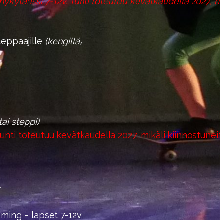
nykytanssi 7-12v.
Tunti toteutuu kevätkaudella 2027, mi
eppaajille
(kengillä)
 tai steppi)
unti toteutuu kevätkaudella 2027, mikäli kiinnostuneit
v
ming – lapset 7-12v