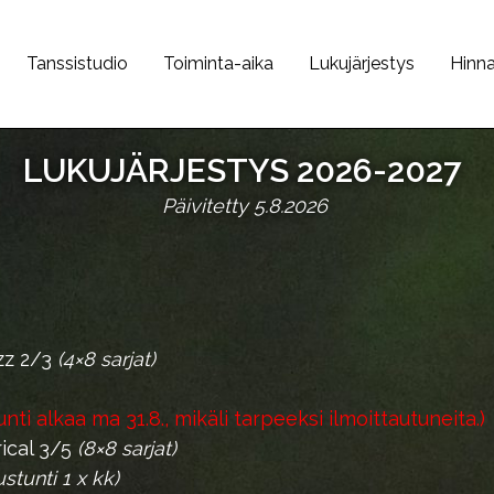
Tanssistudio
Toiminta-aika
Lukujärjestys
Hinn
LUKUJÄRJESTYS 2026-2027
Päivitetty 5.8.2026
zz 2/3
(4×8 sarjat)
unti alkaa ma 31.8., mikäli tarpeeksi ilmoittautuneita.)
rical 3/5
(8×8 sarjat)
stunti 1 x kk)