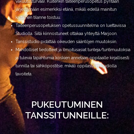
vakuutusturvaa). Kuitenkin taiteenperusopetus pyritään
järjestämään esimerkiksi etänä, mikäli edellä mainitun
kaltainen tilanne toistuu.
Taiteenperusopetuksen opetussuunnitelma on luettavissa
Studiolla. Siitä kiinnostuneet ottakaa yhteyttä Marjoon.
Tanssistudio pidättää oikeuden sääntöjen muutoksiin.
Mahdolliset tiedotteet ja ilmoitusasiat tunteja/tuntimuutoksia
ja tulevia tapahtumia koskien annetaan oppilaalle kirjallisesti
tunnilla tai sähköpostitse, mikäli oppilasta ei studiolla
tavoiteta.
PUKEUTUMINEN
TANSSITUNNEILLE: