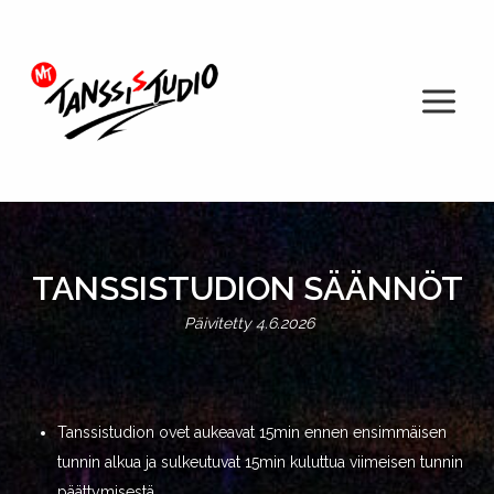
Siirry
sisältöön
TANSSISTUDION SÄÄNNÖT
Päivitetty 4.6.2026
Tanssistudion ovet aukeavat 15min ennen ensimmäisen
tunnin alkua ja sulkeutuvat 15min kuluttua viimeisen tunnin
päättymisestä.