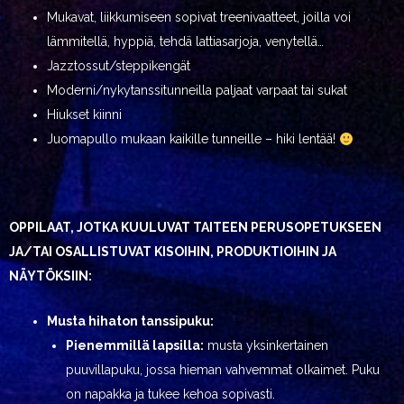
Mukavat, liikkumiseen sopivat treenivaatteet, joilla voi
lämmitellä, hyppiä, tehdä lattiasarjoja, venytellä…
Jazztossut/steppikengät
Moderni/nykytanssitunneilla paljaat varpaat tai sukat
Hiukset kiinni
Juomapullo mukaan kaikille tunneille – hiki lentää!
OPPILAAT, JOTKA KUULUVAT TAITEEN PERUSOPETUKSEEN
JA/TAI OSALLISTUVAT KISOIHIN, PRODUKTIOIHIN JA
NÄYTÖKSIIN:
Musta hihaton tanssipuku:
Pienemmillä lapsilla:
musta yksinkertainen
puuvillapuku, jossa hieman vahvemmat olkaimet. Puku
on napakka ja tukee kehoa sopivasti.