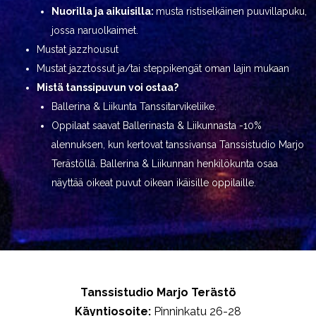
Nuorilla ja aikuisilla:
musta ristiselkäinen puuvillapuku,
jossa naruolkaimet.
Mustat jazzhousut
Mustat jazztossut ja/tai steppikengät oman lajin mukaan
Mistä tanssipuvun voi ostaa?
Ballerina & Liikunta Tanssitarvikeliike.
Oppilaat saavat Ballerinasta & Liikunnasta -10%
alennuksen, kun kertovat tanssivansa Tanssistudio Marjo
Terästöllä. Ballerina & Liikunnan henkilökunta osaa
näyttää oikeat puvut oikean ikäisille oppilaille.
Tanssistudio Marjo Terästö
Käyntiosoite:
Pinninkatu 26-28