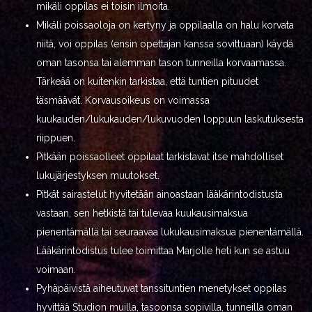
mikäli oppilas ei toisin ilmoita.
Mikäli poissaoloja on kertyny ja oppilaalla on halu korvata
niitä, voi oppilas (ensin opettajan kanssa sovittuaan) käydä
oman tasonsa tai alemman tason tunneilla korvaamassa.
Tärkeää on kuitenkin tarkistaa, että tuntien pituudet
täsmäävät. Korvausoikeus on voimassa
kuukauden/lukukauden/lukuvuoden loppuun laskutuksesta
riippuen.
Pitkään poissaolleet oppilaat tarkistavat itse mahdolliset
lukujärjestyksen muutokset.
Pitkät sairastelut hyvitetään ainoastaan lääkärintodistusta
vastaan, sen hetkistä tai tulevaa kuukausimaksua
pienentämällä tai seuraavaa lukukausimaksua pienentämällä.
Lääkärintodistus tulee toimittaa Marjolle heti kun se astuu
voimaan.
Pyhäpäivistä aiheutuvat tanssituntien menetykset oppilas
hyvittää Studion muilla, tasoonsa sopivilla, tunneilla oman