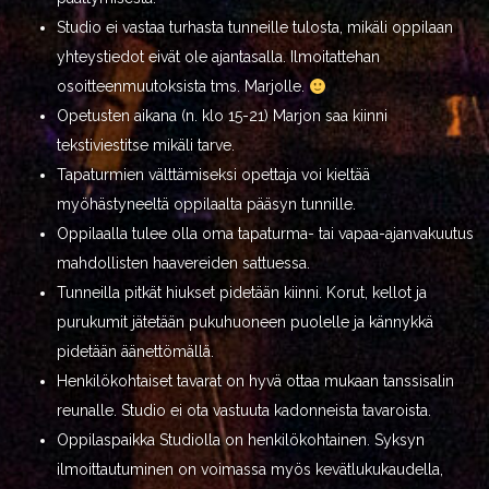
Studio ei vastaa turhasta tunneille tulosta, mikäli oppilaan
yhteystiedot eivät ole ajantasalla. Ilmoitattehan
osoitteenmuutoksista tms. Marjolle.
Opetusten aikana (n. klo 15-21) Marjon saa kiinni
tekstiviestitse mikäli tarve.
Tapaturmien välttämiseksi opettaja voi kieltää
myöhästyneeltä oppilaalta pääsyn tunnille.
Oppilaalla tulee olla oma tapaturma- tai vapaa-ajanvakuutus
mahdollisten haavereiden sattuessa.
Tunneilla pitkät hiukset pidetään kiinni. Korut, kellot ja
purukumit jätetään pukuhuoneen puolelle ja kännykkä
pidetään äänettömällä.
Henkilökohtaiset tavarat on hyvä ottaa mukaan tanssisalin
reunalle. Studio ei ota vastuuta kadonneista tavaroista.
Oppilaspaikka Studiolla on henkilökohtainen. Syksyn
ilmoittautuminen on voimassa myös kevätlukukaudella,