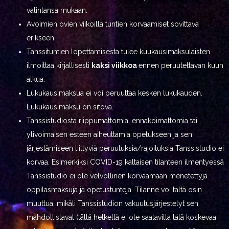
valintansa mukaan.
Avoimien ovien viikoilla tuntien korvaamiset sovittava
erikseen.
Tanssituntien lopettamisesta tulee kuukausimaksulaisten
ilmoittaa kirjallisesti
kaksi viikkoa
ennen peruutettavan kuun
alkua.
Lukukausimaksua ei voi peruuttaa kesken lukukauden.
Lukukausimaksu on sitova.
Tanssistudiosta riippumattomia, ennakoimattomia tai
ylivoimaisen esteen aiheuttamia opetukseen ja sen
järjestämiseen liittyviä peruutuksia/rajoituksia Tanssistudio ei
korvaa. Esimerkiksi COVID-19 kaltaisen tilanteen ilmentyessä
Tanssistudio ei ole velvollinen korvaamaan menetettyjä
oppilasmaksuja ja opetustunteja. Tilanne voi tältä osin
muuttua, mikäli Tanssistudion vakuutusjärjestelyt sen
mahdollistavat (tällä hetkellä ei ole saatavilla tätä koskevaa